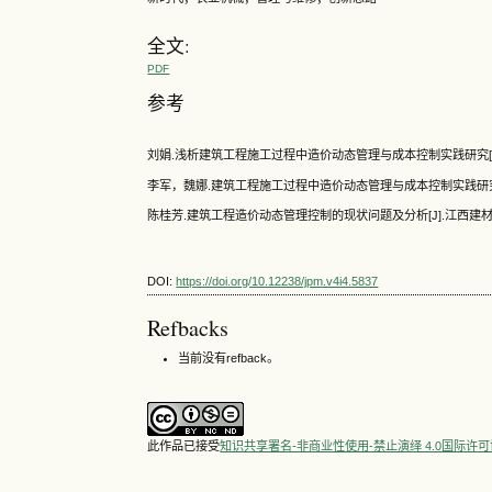
全文:
PDF
参考
刘娟.浅析建筑工程施工过程中造价动态管理与成本控制实践研究[J].居
李军，魏娜.建筑工程施工过程中造价动态管理与成本控制实践研究[J].
陈桂芳.建筑工程造价动态管理控制的现状问题及分析[J].江西建材, 201
DOI:
https://doi.org/10.12238/jpm.v4i4.5837
Refbacks
当前没有refback。
此作品已接受
知识共享署名-非商业性使用-禁止演绎 4.0国际许