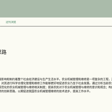
过刊浏览
思路
接影响和制约着整个社会经济建设与生产生活水平。农业机械管理和维修是一项复杂的工程，
，对其进行科学合理化管理和维修工作能够更好地促进农业乃至于社会发展。通过分析当前农
规范化的农业机械管理与维修相关制度；提高农民对于农业机械管理与维修的意识和观念；构
修的创新思路，以期促进我国农业机械管理维修的技术进步，提高工作水平。