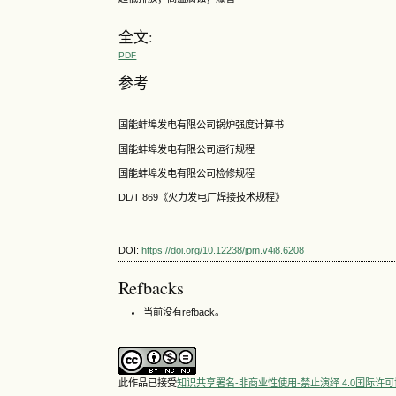
全文:
PDF
参考
国能蚌埠发电有限公司锅炉强度计算书
国能蚌埠发电有限公司运行规程
国能蚌埠发电有限公司检修规程
DL/T 869《火力发电厂焊接技术规程》
DOI:
https://doi.org/10.12238/jpm.v4i8.6208
Refbacks
当前没有refback。
此作品已接受
知识共享署名-非商业性使用-禁止演绎 4.0国际许