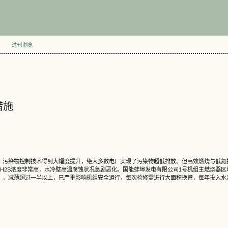
过刊浏览
措施
，污染物控制技术得到大幅度提升，绝大多数电厂实现了污染物超低排放。但高效燃烧与低氮
H2S浓度非常高，水冷壁高温腐蚀状况急剧恶化。国能蚌埠发电有限公司1号机组主燃烧器区
mm），减薄超过一半以上，已严重影响机组安全运行，每次检修需进行大面积换管，每年投入