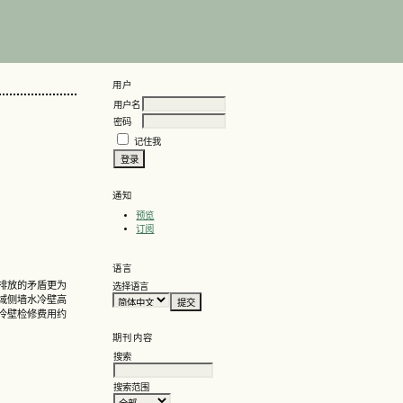
用户
用户名
密码
记住我
通知
预览
订阅
语言
排放的矛盾更为
选择语言
域侧墙水冷壁高
水冷壁检修费用约
期刊内容
搜索
搜索范围