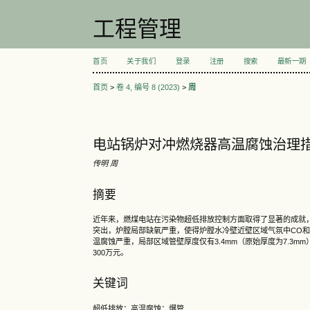
工程管理
首页
关于我们
登录
注册
搜索
最新一期
首页
>
卷 4, 编号 8 (2023)
>
周
电站锅炉对冲燃烧器高温腐蚀治理
传明 周
摘要
近年来，燃煤电站在污染物超低排放控制方面取得了显著的成就
突出，炉膛局部缺氧严重，使得炉膛水冷壁近壁区域气氛中CO和
温腐蚀严重，局部区域管壁厚度仅有3.4mm（原始厚度为7.3
300万元。
关键词
超低排放；高温腐蚀；爆管