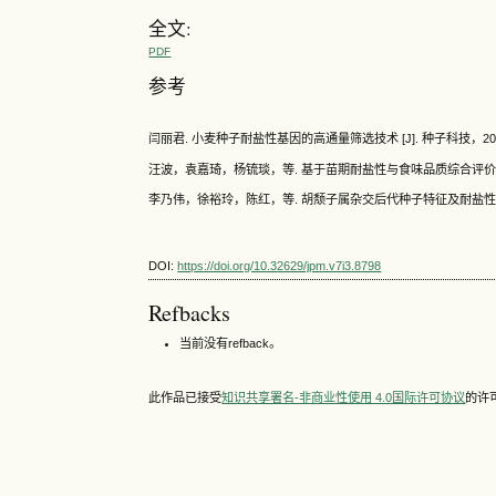
全文:
PDF
参考
闫丽君. 小麦种子耐盐性基因的高通量筛选技术 [J]. 种子科技，2026，
汪波，袁嘉琦，杨锍琰，等. 基于苗期耐盐性与食味品质综合评价的水稻新
李乃伟，徐裕玲，陈红，等. 胡颓子属杂交后代种子特征及耐盐性评价 [J
DOI:
https://doi.org/10.32629/jpm.v7i3.8798
Refbacks
当前没有refback。
此作品已接受
知识共享署名-非商业性使用 4.0国际许可协议
的许