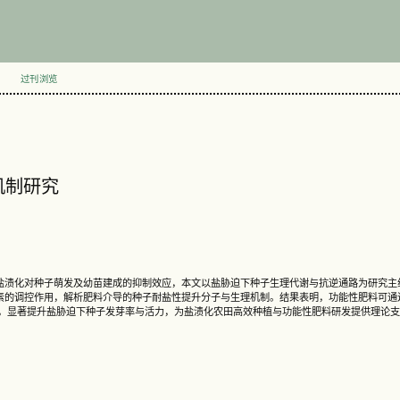
过刊浏览
机制研究
盐渍化对种子萌发及幼苗建成的抑制效应，本文以盐胁迫下种子生理代谢与抗逆通路为研究主
素的调控作用，解析肥料介导的种子耐盐性提升分子与生理机制。结果表明，功能性肥料可通
表达，显著提升盐胁迫下种子发芽率与活力，为盐渍化农田高效种植与功能性肥料研发提供理论