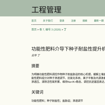
工程管理
首页
关于我们
登录
注册
搜索
最新一期
首页
>
卷 7, 编号 3 (2026)
>
丁
功能性肥料介导下种子耐盐性提升
云华 丁
摘要
为明确功能性肥料调控作物种子耐盐胁迫的核心机理，缓解土壤
能性肥料组分对种子渗透调节、抗氧化系统、离子平衡及内源激
渗透压、清除活性氧积累、维持Na+/K+稳态、调控抗逆基因
关键词
功能性肥料；种子耐盐性；盐胁迫；渗透调节