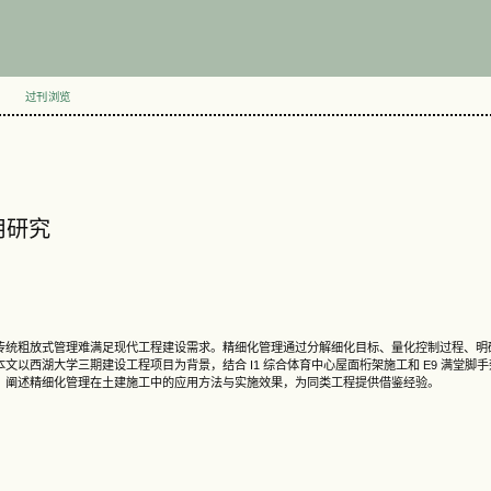
过刊浏览
用研究
传统粗放式管理难满足现代工程建设需求。精细化管理通过分解细化目标、量化控制过程、明
以西湖大学三期建设工程项目为背景，结合 I1 综合体育中心屋面桁架施工和 E9 满堂脚
，阐述精细化管理在土建施工中的应用方法与实施效果，为同类工程提供借鉴经验。