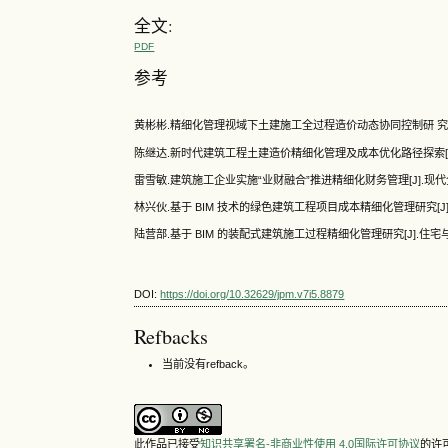
全文:
PDF
参考
黄彬彬.精细化管理视域下土建施工全过程造价动态协同控制研 究[J]. 中
陈继达.新时代建筑工程土建造价精细化管理及成本优化路径探索[J].中国科
雷雪敏.建筑施工企业实施“业财融合”推进精细化财务管理[J].现代企业,20
林兴伙.基于 BIM 技术的绿色建筑工程项目成本精细化管理研究[J].中国建
陆营部.基于 BIM 的装配式建筑施工过程精细化管理研究[J].住宅与房地产,
DOI:
https://doi.org/10.32629/jpm.v7i5.8879
Refbacks
当前没有refback。
此作品已接受
知识共享署名-非商业性使用 4.0国际许可协议
的许