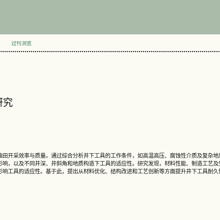
过刊浏览
研究
油田开采效率与质量。通过综合分析井下工具的工作条件，如高温高压、腐蚀性介质及复杂地
影响，以及不同井深、井斜角和地质构造下工具的适应性。研究发现，材料性能、制造工艺及
影响工具的适应性。基于此，提出从材料优化、结构改进和工艺创新等方面提升井下工具耐久