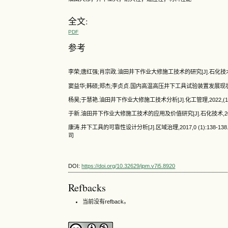
全文:
PDF
参考
李荣;唐红强;肖宗政.油田井下作业大修施工技术的研究[J].石化技术,2021
窦益华;韩硕;郑杰;李贞贞.国内高温高压井下工具试验装置发展现状综述[J]
杨昊;于慧艳.油田井下作业大修施工技术分析[J].化工管理,2022,(18):
于新.油田井下作业大修施工技术的应用及价值研究[J].石化技术,2018,25
康涛.井下工具的可靠性设计分析[J].区域治理,2017,0 (1)
司
DOI:
https://doi.org/10.32629/jpm.v7i5.8920
Refbacks
当前没有refback。