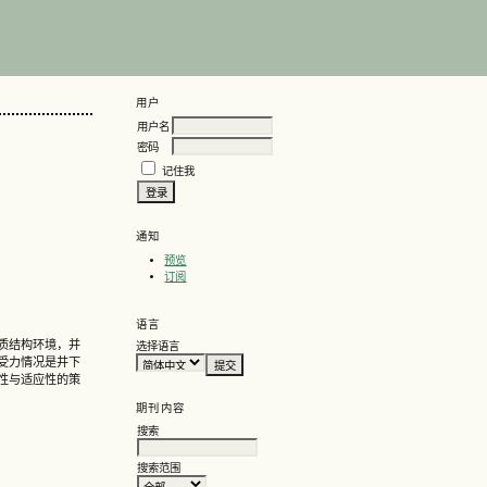
用户
用户名
密码
记住我
通知
预览
订阅
语言
质结构环境，并
选择语言
受力情况是井下
性与适应性的策
期刊内容
搜索
搜索范围