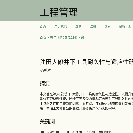
工程管理
首页
关于我们
登录
注册
搜索
最新一期
首页
>
卷 7, 编号 5 (2026)
>
龚
油田大修井下工具耐久性与适应性
小兵 龚
摘要
本文旨在深入探究油田大修井下工具的耐久性与适应性，以提升
系统研究材料性能、制造工艺及受力情况等因素对工具耐久性的
工具耐久性的主要影响因素，而井深、井斜角和地质构造则显著
略，为油田大修作业的高效开展提供理论与实践指导。
关键词
油田大修；井下工具；耐久性；适应性；材料性能