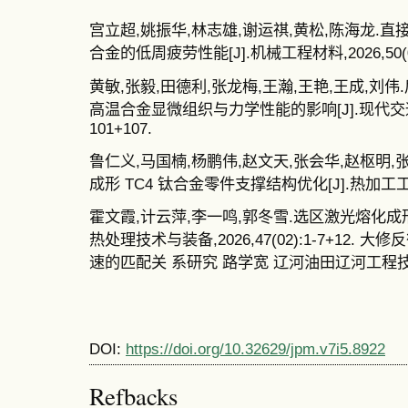
宫立超,姚振华,林志雄,谢运祺,黄松,陈海龙.直接时
合金的低周疲劳性能[J].机械工程材料,2026,50(05)
黄敏,张毅,田德利,张龙梅,王瀚,王艳,王成,刘伟
高温合金显微组织与力学性能的影响[J].现代交通与冶金
101+107.
鲁仁义,马国楠,杨鹏伟,赵文天,张会华,赵枢明,
成形 TC4 钛合金零件支撑结构优化[J].热加工工艺,202
霍文霞,计云萍,李一鸣,郭冬雪.选区激光熔化成形3
热处理技术与装备,2026,47(02):1-7+12
速的匹配关 系研究 路学宽 辽河油田辽河工
DOI:
https://doi.org/10.32629/jpm.v7i5.8922
Refbacks