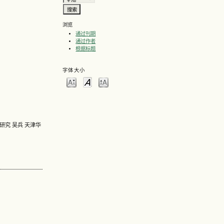
浏览
通过刊期
通过作者
根据标题
字体大小
术研究 吴兵 天津华