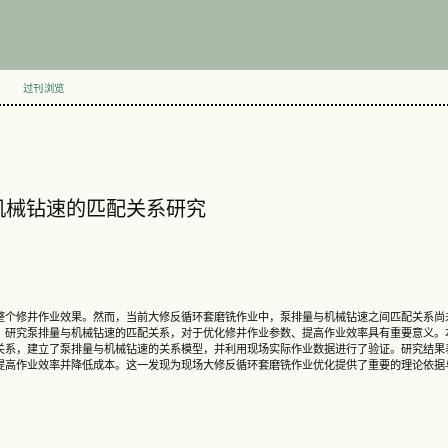
过刊浏览
机械钻速的匹配关系研究
整个修井作业效果。然而，当前大修反循环套磨铣作业中，泵排量与机械钻速之间匹配关系尚
，研究泵排量与机械钻速的匹配关系，对于优化修井作业参数、提高作业效率具有重要意义。
关系，建立了泵排量与机械钻速的关系模型，并利用现场实际作业数据进行了验证。研究结果
提高作业效率并降低成本。这一发现为现场大修反循环套磨铣作业优化提供了重要的理论依据