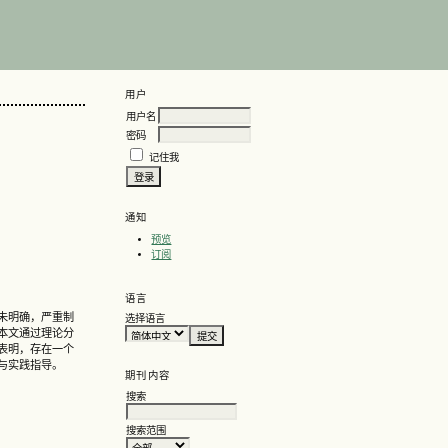
用户
用户名
密码
记住我
通知
预览
订阅
语言
未明确，严重制
选择语言
本文通过理论分
表明，存在一个
与实践指导。
期刊内容
搜索
搜索范围