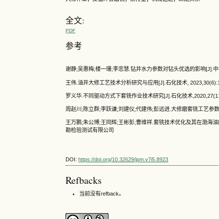
全文:
PDF
参考
谢静;吴惠梅;楼一珊;李忠慧.钻井水力参数对钻头优选的影响[J].中国科技论文
王伟.油井大修工艺技术分析研究与应用[J].石化技术, 2023,30(6):13
罗义华.不同驱动方式下套铣作业技术研究[J].石化技术,2020,27(11):
周赵川;陈立群;李跃谦;刘建仪;代建伟;彭远进.大修磨套铣工艺参数优化设计
王万鹏;朱公博;王同辉;王彬彭;曹维祥.套铣技术优化及其在渤海油田大修
勘检验测试有限公司
DOI:
https://doi.org/10.32629/jpm.v7i5.8923
Refbacks
当前没有refback。