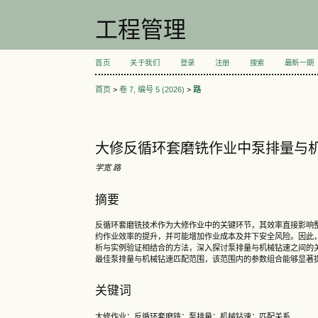
工程管理
首页
关于我们
登录
注册
搜索
最新一期
首页
>
卷 7, 编号 5 (2026)
>
路
大修反循环套磨铣作业中泵排量与
学宽 路
摘要
反循环套磨铣技术作为大修作业中的关键环节，其效率直接影响
约作业效率的提升，并可能增加作业成本及井下安全风险。因此
析与实例验证相结合的方法，深入探讨泵排量与机械钻速之间的
最佳泵排量与机械钻速匹配范围，该范围内的参数组合能够显著
关键词
大修作业；反循环套磨铣；泵排量；机械钻速；匹配关系