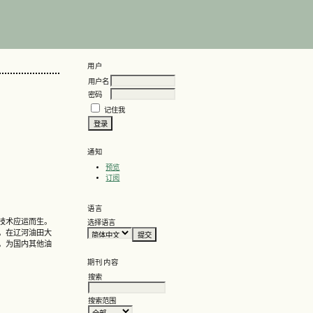
用户
用户名
密码
记住我
通知
预览
订阅
语言
技术应运而生。
选择语言
。在辽河油田大
，为国内其他油
期刊内容
搜索
搜索范围