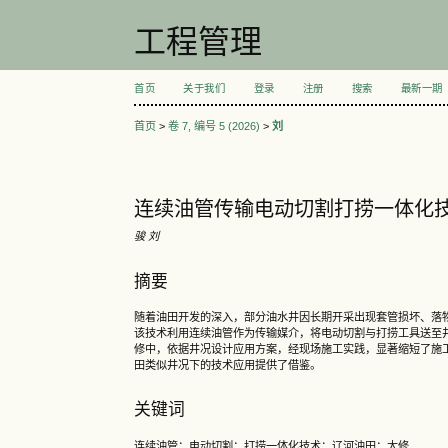
工程管理
首页
关于我们
登录
注册
搜索
最新一期
首页
>
卷 7, 编号 5 (2026)
>
刘
连续油管传输电动切割打捞一体化
骏 刘
摘要
随着油田开发的深入，部分油水井因长期开采出现套管损坏、落
该技术利用连续油管作为传输媒介，将电动切割与打捞工具送至
修中，依据井况设计应用方案，经现场施工实践，显著缩短了施
田类似井况下的技术应用提供了借鉴。
关键词
连续油管；电动切割；打捞一体化技术；辽河油田；大修