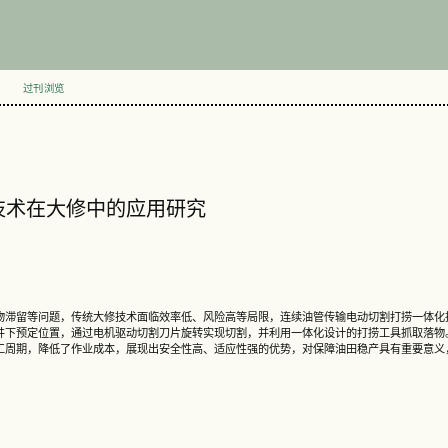
过刊浏览
技术在大修中的应用研究
物滞留等问题，传统大修技术面临效率低、风险高等局限，连续油管传输电动切割打捞一体化
井下预定位置，通过电机驱动切割刀片旋转实现切割，并利用一体化设计的打捞工具抓取落物
工周期，降低了作业成本，展现出安全性高、适应性强的优势，对保障油田稳产具有重要意义