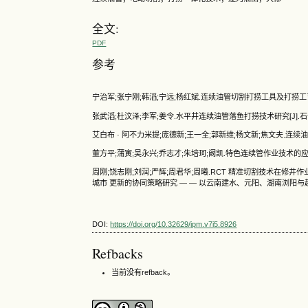
全文:
PDF
参考
宁治军;张宁刚;韩滔;宁远;杨红斌.连续油管切割打捞工具及打捞工艺技术[J]
张武滔;杜汶泽;李军;姜令.水平井连续油管落鱼打捞技术研究[J].石化技术,2
艾白布 · 阿不力米提;庞德新;王一全;郭新维;杨文新;焦文夫.连续油管打
董方平;蒲寅;吴永兴;乔志才;朱培珂;阚凯.特色连续管作业技术的应用与发展思
周刚;饶志刚;刘润;严辉;周君华;周曦.RCT 精准切割技术在修井作业中
城市 更新的协同策略研究 — — 以云南建水、元阳、湖南浏阳
DOI:
https://doi.org/10.32629/jpm.v7i5.8926
Refbacks
当前没有refback。