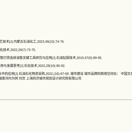
.内蒙古石油化工,2023,49(10):74-76.
022,29(7):73-75.
捞连续油管关键工具研究与应用[J].石油钻探技术,2019,47(6):89-95.
考[J].石化技术,2022,29(10):90-92.
的应用[J].石油石化物资采购,2022,(16):67-69. 城市建设 城市品牌的跨境空间化： 中
与越南河内为例 刘页 上海同济城市规划设计研究院有限公司