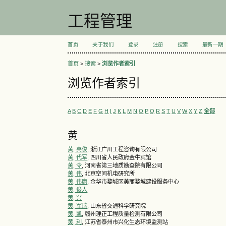
工程管理
首页
关于我们
登录
注册
搜索
最新一期
首页
>
搜索
>
浏览作者索引
浏览作者索引
A
B
C
D
E
F
G
H
I
J
K
L
M
N
O
P
Q
R
S
T
U
V
W
X
Y
Z
全部
黄
黄, 亮俊
, 浙江广川工程咨询有限公司
黄, 代军
, 四川省人民政府金牛宾馆
黄, 令
, 河南省第三地质勘查院有限公司
黄, 伟
, 北京空间机电研究所
黄, 伟康
, 金华市婺城区美丽婺城建设服务中心
黄, 俊人
黄, 兴
黄, 军瑞
, 山东省交通科学研究院
黄, 凯
, 赣州理正工程质量检测有限公司
黄, 利
, 江苏省泰州市兴化生态环境监测站