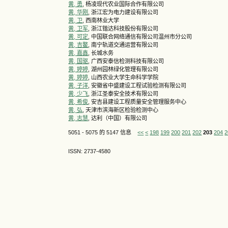
黄, 勇
, 杨凌现代农业国际合作有限公司
黄, 华刚
, 浙江宏为电力建设有限公司
黄, 卫
, 西南林业大学
黄, 卫军
, 浙江锴达科技股份有限公司
黄, 可定
, 中国联合网络通信有限公司温州市分公司
黄, 吉鳌
, 南宁轨道交通运营有限公司
黄, 嘉鑫
, 长城水务
黄, 国驱
, 广西安泰信检测科技有限公司
黄, 婷婷
, 湖州园林绿化管理有限公司
黄, 婷婷
, 山西农业大学生命科学学院
黄, 子洋
, 安徽省中盛建设工程试验检测有限公司
黄, 少飞
, 浙江圣泰安全技术有限公司
黄, 希俊
, 安吉县建设工程质量安全管理服务中心
黄, 弘
, 天津市滨海新区检验检测中心
黄, 志慧
, 达利（中国）有限公司
5051 - 5075 的 5147 信息
<<
<
198
199
200
201
202
203
204
2
ISSN: 2737-4580