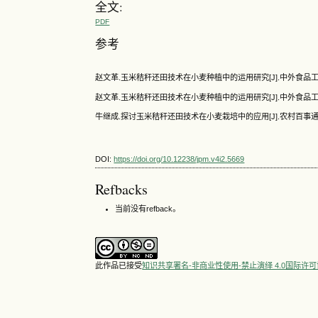
全文:
PDF
参考
赵文革.玉米秸秆还田技术在小麦种植中的运用研究[J].中外食品工业,2021
赵文革.玉米秸秆还田技术在小麦种植中的运用研究[J].中外食品工业,2021
牛继成.探讨玉米秸秆还田技术在小麦栽培中的应用[J].农村百事通,2021(
DOI:
https://doi.org/10.12238/jpm.v4i2.5669
Refbacks
当前没有refback。
此作品已接受
知识共享署名-非商业性使用-禁止演绎 4.0国际许