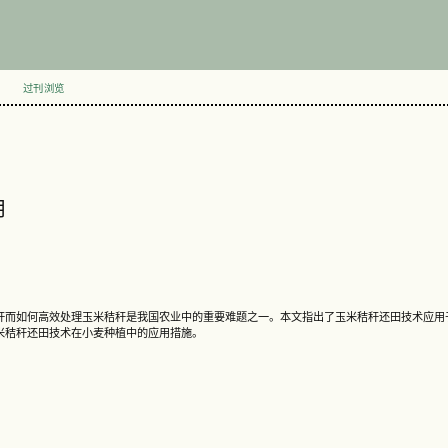
过刊浏览
用
秆而如何高效处理玉米秸秆是我国农业中的重要难题之一。本文指出了玉米秸秆还田技术应用
米秸秆还田技术在小麦种植中的应用措施。