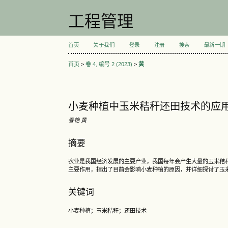
工程管理
首页
关于我们
登录
注册
搜索
最新一期
首页
>
卷 4, 编号 2 (2023)
>
黄
小麦种植中玉米秸秆还田技术的应
春艳 黄
摘要
农业是我国经济发展的主要产业，我国每年会产生大量的玉米秸
主要作用，指出了目前会影响小麦种植的原因，并详细探讨了玉
关键词
小麦种植；玉米秸秆；还田技术