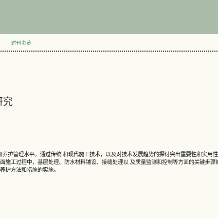
过刊浏览
研究
和养护管理水平。通过传统 和现代施工技术，以及对技术发展趋势的探讨突出重要性和实用
基面施工过程中，基层处理、防水材料铺设、接缝处理以 及质量监测和控制等方面的关键步骤
及养护方法和措施的实施。