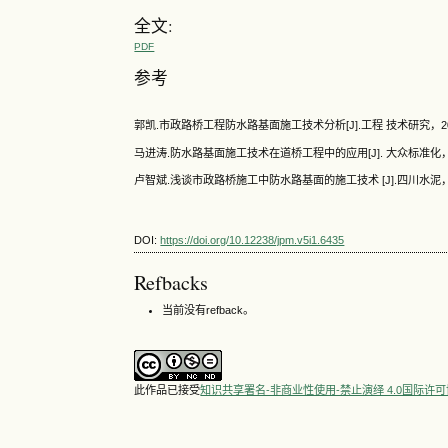
全文:
PDF
参考
郭凯.市政路桥工程防水路基面施工技术分析[J].工程 技术研究，2023
马进涛.防水路基面施工技术在道桥工程中的应用[J]. 大众标准化，2022
卢智斌.浅谈市政路桥施工中防水路基面的施工技术 [J].四川水泥， 202
DOI:
https://doi.org/10.12238/jpm.v5i1.6435
Refbacks
当前没有refback。
此作品已接受
知识共享署名-非商业性使用-禁止演绎 4.0国际许