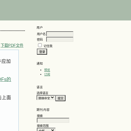
用户
用户名
密码
下载PDF文件
记住我
件应加
通知
预览
订阅
DFs的
语言
选择语言
击上面
期刊内容
搜索
搜索范围